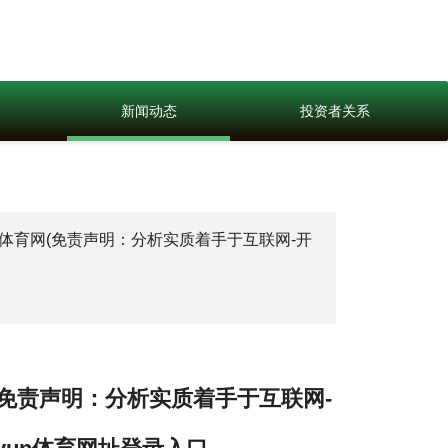
新闻动态
投资者关系
un体育网(免责声明：分析实质着手于互联网-开
(免责声明：分析实质着手于互联网-