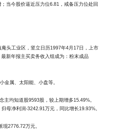
；当今股价逼近压力位6.81，戒备压力位处回
头工业区，竖立日历1997年4月17日，上市
售。最新年报主买卖务收入组成为：粉末成品
：小金属、太阳能、小盘等。
念主均知道股9593股，较上期增多15.49%。
归母净利润-3242.91万元，同比增长19.93%。
2776.72万元。