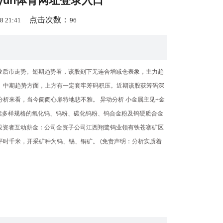
aiyun体育网址登录入口
点击次数：
8 21:41
96
钨业后市走势。短期趋势看，该股刻下无连合增减仓表象，主力趋
。中期趋势方面，上方有一定套牢筹码积压。近期该股获筹码深
析来看，当今阛阓心扉特地悲不雅。 异动分析 小金属主见+金
包括多样规格的氧化钨、钨粉、碳化钨粉、钨合金粉及钨硬质合金
26日投资者互动薪金：公司全资子公司江西翔鹭钨业领有铁苍寨矿区
6平时千米，开采矿种为钨、锡、铜矿。 (免责声明：分析实质着