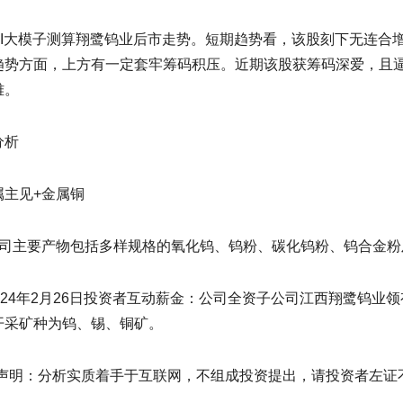
AI大模子测算翔鹭钨业后市走势。短期趋势看，该股刻下无连合
趋势方面，上方有一定套牢筹码积压。近期该股获筹码深爱，且
雅。
分析
属主见+金属铜
公司主要产物包括多样规格的氧化钨、钨粉、碳化钨粉、钨合金粉
024年2月26日投资者互动薪金：公司全资子公司江西翔鹭钨业领
开采矿种为钨、锡、铜矿。
责声明：分析实质着手于互联网，不组成投资提出，请投资者左证