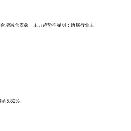
下无连合增减仓表象，主力趋势不显明；所属行业主
5.82%。