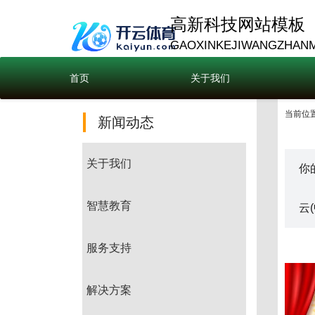
高新科技网站模板
GAOXINKEJIWANGZHAN
首页
关于我们
当前位置
新闻动态
关于我们
你
智慧教育
云
服务支持
解决方案