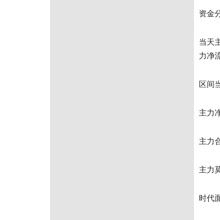
资金
当天主
力净流
区间当
主力净流
主力
主力莫
时代面