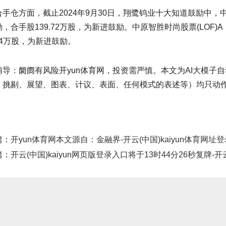
手仓方面，截止2024年9月30日，翔鹭钨业十大知道鼓励中，中原
，合手股139.72万股，为新进鼓励。中原智胜时尚股票(LOF)
.64万股，为新进鼓励。
辅导：阛阓有风险开yun体育网，投资需严慎。本文为AI大模子
、挑剔、展望、图表、计议、表面、任何模式的表述等）均只动
篇：
开yun体育网本文源自：金融界-开云(中国)kaiyun体育网址
篇：
开云(中国)kaiyun网页版登录入口将于13时44分26秒复牌-开