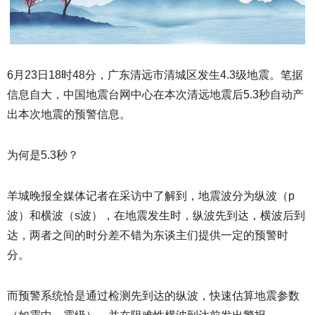
6月23日18时48分，广东清远市清城区发生4.3级地震。笔据
信息自大，中国地震台网中心在本次清远地震后5.3秒自动产
出本次地震的预警信息。
为何是5.3秒？
羊城晚报全媒体记者在采访中了解到，地震波分为纵波（p
波）和横波（s波），在地震发生时，纵波先到达，横波后到
达，两者之间的时分差不错为东谈主们提供一定的预警时
分。
而预警系统恰是通过检测先到达的纵波，快速估算地震参数