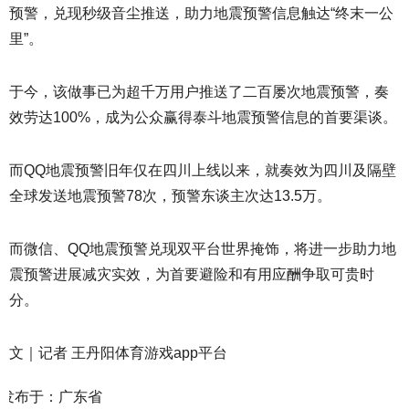
预警，兑现秒级音尘推送，助力地震预警信息触达“终末一公
里”。
于今，该做事已为超千万用户推送了二百屡次地震预警，奏
效劳达100%，成为公众赢得泰斗地震预警信息的首要渠谈。
而QQ地震预警旧年仅在四川上线以来，就奏效为四川及隔壁
全球发送地震预警78次，预警东谈主次达13.5万。
而微信、QQ地震预警兑现双平台世界掩饰，将进一步助力地
震预警进展减灾实效，为首要避险和有用应酬争取可贵时
分。
文｜记者 王丹阳体育游戏app平台
发布于：广东省