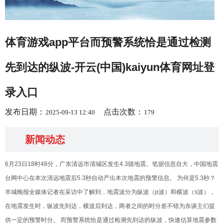
体育游戏app平台而预警系统恰是通过检测
先到达的纵波-开云(中国)kaiyun体育网址登
录入口
发布日期：
点击次数：
2025-09-13 12:40
179
新闻动态
6月23日18时48分，广东清远市清城区发生4.3级地震。笔据信息自大，中国地震
台网中心在本次清远地震后5.3秒自动产出本次地震的预警信息。 为何是5.3秒？
羊城晚报全媒体记者在采访中了解到，地震波分为纵波（p波）和横波（s波），
在地震发生时，纵波先到达，横波后到达，两者之间的时分差不错为东谈主们提
供一定的预警时分。 而预警系统恰是通过检测先到达的纵波，快速估算地震参数