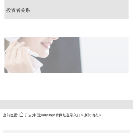
投资者关系
当前位置:
开云(中国)kaiyun体育网址登录入口
>
新闻动态
>