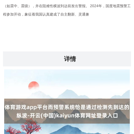
（如震中、震级），并在阻难性横波到达前发出警报。 2024年，国度地震预警工
程参加开动，象征着我国认真建成了自主翻新、灵通兼
详情