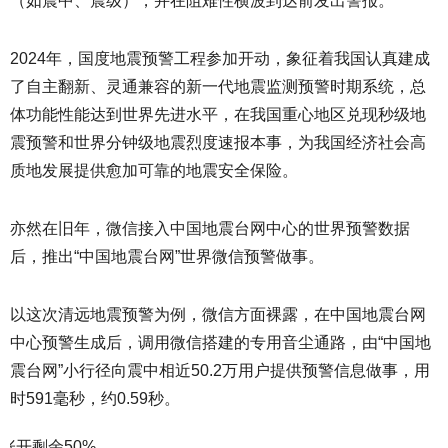
（如震中、震级），并在阻难性横波到达前发出警报。
2024年，国度地震预警工程参加开动，象征着我国认真建成
了自主翻新、灵通兼容的新一代地震监测预警时期系统，总
体功能性能达到世界先进水平，在我国重心地区兑现秒级地
震预警和世界分钟级地震烈度速报本事，为我国经济社会高
质地发展提供愈加可靠的地震安全保险。
亦然在旧年，微信接入中国地震台网中心的世界预警数据
后，推出“中国地震台网”世界微信预警做事。
以这次清远地震预警为例，微信方面裸露，在中国地震台网
中心预警生成后，调用微信搭建的专用音尘通路，由“中国地
震台网”小行径向震中相近50.2万用户提供预警信息做事，用
时591毫秒，约0.59秒。
张开剩余50%