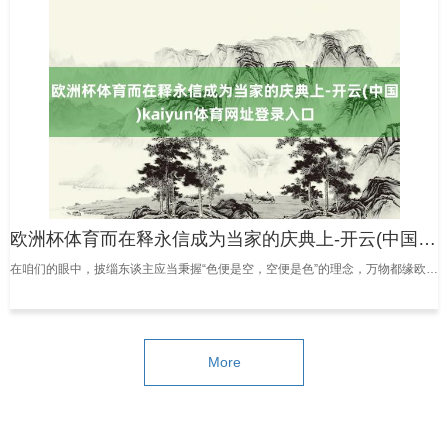
欧洲杯体育而在释永信成为当家的庆典上-开云(中国)kaiyun体育网址登录入口
在咱们的眼中，披缁东谈主应当秉握“色便是空，空便是色”的理念，万物都缘欧洲杯体育，任其随缘而行。 这一切的编削要从7月27日提及。今日，少林寺处分处发布了公告，揭露少林寺住握释永信涉嫌刑事违警，挪用和侵占古刹资金金钱，且严重违犯释教戒律，与多名女性恒久保握不合法关系并育有私生子。如斯重磅的指控，让好多东谈主惶恐不已。仍是悦目无尽、威震少林的“掌门东谈主”，霎时从无出其右的位置跌落，成为世东谈主唾弃的对象。 次日，7月28日，中国释教协会速即反应，决定刊出释永信的戒牒，这一举措意味着他透顶丧失了
More