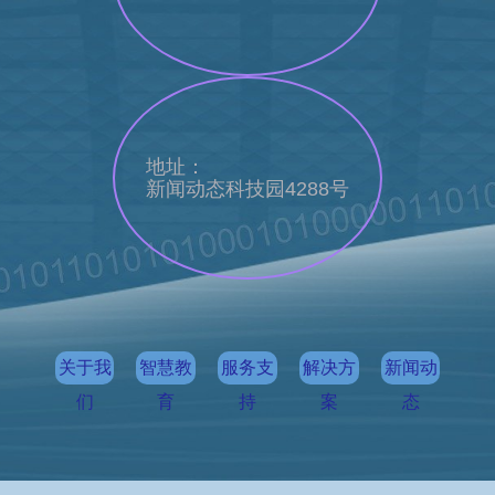
地址：
新闻动态科技园4288号
关于我
智慧教
服务支
解决方
新闻动
们
育
持
案
态