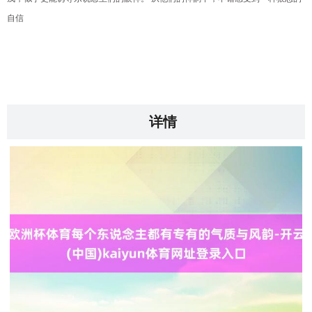
自信
详情