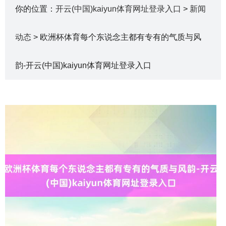
你的位置：
开云(中国)kaiyun体育网址登录入口
>
新闻
动态
> 欧洲杯体育每个东说念主都有专有的气质与风
韵-开云(中国)kaiyun体育网址登录入口