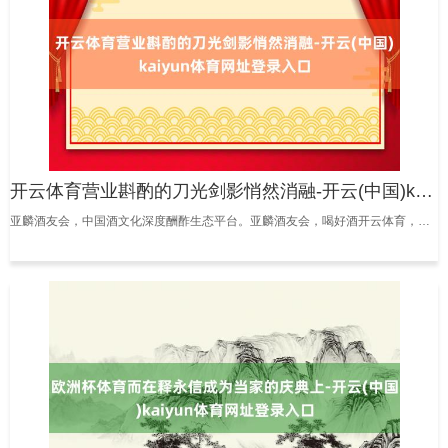
开云体育营业斟酌的刀光剑影悄然消融-开云(中国)kaiyun体育网址登录入口
亚麟酒友会，中国酒文化深度酬酢生态平台。亚麟酒友会，喝好酒开云体育，交至交；好酒入喉知岁月，至交围炉话春秋。 罕有佳酿与稀缺东谈主脉：亚麟酒友会的“双稀”价值杠杆 在觥筹交错的当代营业森林里，酒局早已褪去隧谈欢愉的外套，沦为资源置换的冰冷战场。程式化的碰杯、悉心诡计的客套、浮于名义的寒暄——当营业酬酢堕入同质化泥沼，亚麟酒友会却以“罕有佳酿”与“稀缺东谈主脉”的双重稀缺性，撬动了一场商务酬酢的价值革新。 罕有佳酿：舌尖上的文化密码 亚麟酒窖中千里睡的，远非精深玉液。每一滴陈年威士忌都凝结着百年