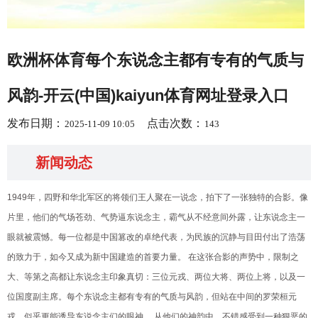
欧洲杯体育每个东说念主都有专有的气质与
风韵-开云(中国)kaiyun体育网址登录入口
发布日期：
点击次数：
2025-11-09 10:05
143
新闻动态
1949年，四野和华北军区的将领们王人聚在一说念，拍下了一张独特的合影。像
片里，他们的气场苍劲、气势逼东说念主，霸气从不经意间外露，让东说念主一
眼就被震憾。每一位都是中国篡改的卓绝代表，为民族的沉静与目田付出了浩荡
的致力于，如今又成为新中国建造的首要力量。 在这张合影的声势中，限制之
大、等第之高都让东说念主印象真切：三位元戎、两位大将、两位上将，以及一
位国度副主席。每个东说念主都有专有的气质与风韵，但站在中间的罗荣桓元
戎，似乎更能诱导东说念主们的眼神。 从他们的神韵中，不错感受到一种狠恶的