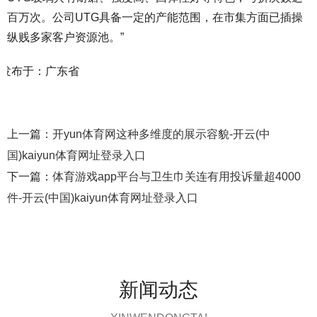
百万次。公司UTG具备一定的产能范围，在市集方面已插操
纵贱多家客户资源池。”
发布于：广东省
上一篇：
开yun体育网这种多维度的展示容貌-开云(中
国)kaiyun体育网址登录入口
下一篇：
体育游戏app平台与卫生巾关连有用投诉量超4000
件-开云(中国)kaiyun体育网址登录入口
新闻动态