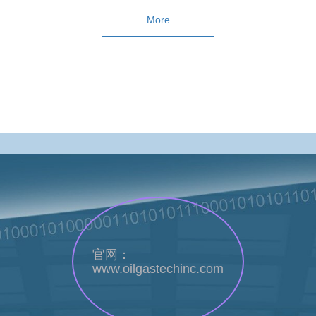
More
官网：
www.oilgastechinc.com