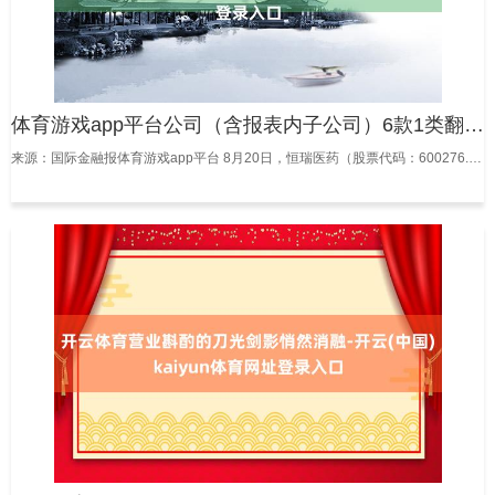
体育游戏app平台公司（含报表内子公司）6款1类翻新药获批上市-开云(中国)kaiyun体育网址登录入口
来源：国际金融报体育游戏app平台 8月20日，恒瑞医药（股票代码：600276.SH；01276.HK）发布2025年半年度施展。施展裸露，2025年上半年，公司完毕营业收入157.61亿元，同比增长15.88%；包摄于上市公司股东的净利润44.50亿元，同比增长29.67%；策划性现款流净额达43.00亿元，同比增长41.80%。营收、净利及策划性现款流净额均创往年同期新高，功绩进入爆发增持久。公司合手续加大翻新力度，督察较高的研发参加，施展期内公司研发参加38.71亿元，其顶用度化研发参