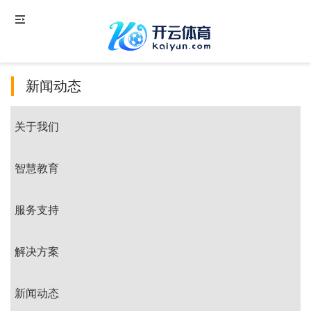
新闻动态
关于我们
智慧教育
服务支持
解决方案
新闻动态